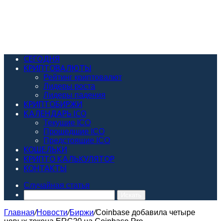
СЕГОДНЯ
КРИПТОВАЛЮТЫ
Рейтинг криптовалют
Лидеры роста
Лидеры падения
КРИПТОБИРЖИ
КАЛЕНДАРЬ ICO
Текущие ICO
Прошедшие ICO
Предстоящие ICO
КОШЕЛЬКИ
КРИПТО КАЛЬКУЛЯТОР
КОНТАКТЫ
Случайная статья
Искать
Главная
/
Новости
/
Биржи
/
Coinbase добавила четыре