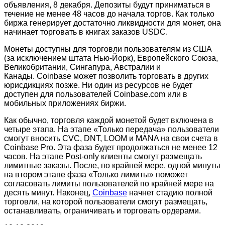
объявления, 8 декабря. Депозиты будут приниматься в
течение не менее 48 часов до начала торгов.
Как только
биржа генерирует достаточно ликвидности для монет, она
начинает торговать в книгах заказов USDC.
Монеты доступны для торговли пользователям из США
(за исключением штата Нью-Йорк), Европейского Союза,
Великобритании, Сингапура, Австралии и
Канады. Coinbase может позволить торговать в других
юрисдикциях позже. Ни один из ресурсов не будет
доступен для пользователей Coinbase.com или в
мобильных приложениях биржи.
Как обычно, торговля каждой монетой будет включена в
четыре этапа.
На этапе «Только передача» пользователи
смогут вносить CVC, DNT, LOOM и MANA на свои счета в
Coinbase Pro.
Эта фаза будет продолжаться не менее 12
часов. На этапе Post-only клиенты смогут размещать
лимитные заказы. После, по крайней мере, одной минуты
на втором этапе фаза «Только лимиты» поможет
согласовать лимиты пользователей по крайней мере на
десять минут. Наконец,
Coinbase
начнет стадию полной
торговли, на которой пользователи смогут размещать,
останавливать, ограничивать и торговать ордерами.