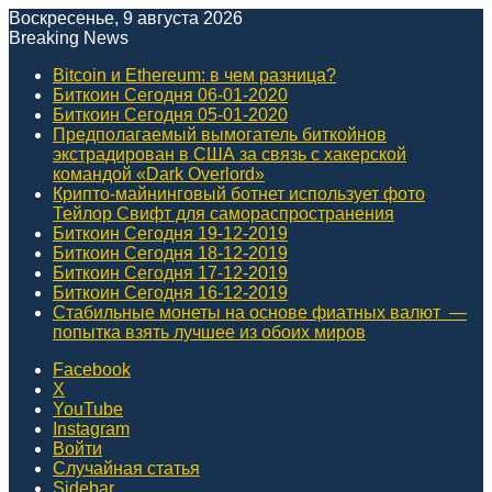
Воскресенье, 9 августа 2026
Breaking News
Bitcoin и Ethereum: в чем разница?
Биткоин Сегодня 06-01-2020
Биткоин Сегодня 05-01-2020
Предполагаемый вымогатель биткойнов
экстрадирован в США за связь с хакерской
командой «Dark Overlord»
Крипто-майнинговый ботнет использует фото
Тейлор Свифт для самораспространения
Биткоин Сегодня 19-12-2019
Биткоин Сегодня 18-12-2019
Биткоин Сегодня 17-12-2019
Биткоин Сегодня 16-12-2019
Стабильные монеты на основе фиатных валют ⁠ —
попытка взять лучшее из обоих миров
Facebook
X
YouTube
Instagram
Войти
Случайная статья
Sidebar