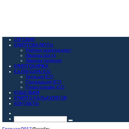
СЕГОДНЯ
КРИПТОВАЛЮТЫ
Рейтинг криптовалют
Лидеры роста
Лидеры падения
КРИПТОБИРЖИ
КАЛЕНДАРЬ ICO
Текущие ICO
Прошедшие ICO
Предстоящие ICO
КОШЕЛЬКИ
КРИПТО КАЛЬКУЛЯТОР
КОНТАКТЫ
Случайная
статья
Искать