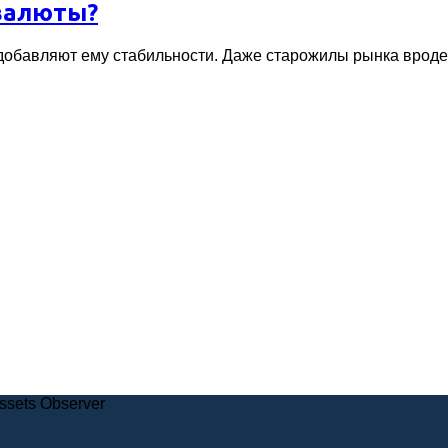
валюты?
 добавляют ему стабильности. Даже старожилы рынка врод
Assets Observer