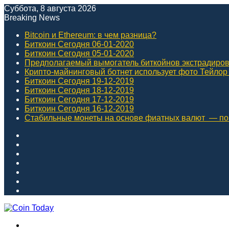
Суббота, 8 августа 2026
Breaking News
Bitcoin и Ethereum: в чем разница?
Биткоин Сегодня 06-01-2020
Биткоин Сегодня 05-01-2020
Предполагаемый вымогатель биткойнов экстрадирова
Крипто-майнинговый ботнет использует фото Тейло
Биткоин Сегодня 19-12-2019
Биткоин Сегодня 18-12-2019
Биткоин Сегодня 17-12-2019
Биткоин Сегодня 16-12-2019
Стабильные монеты на основе фиатных валют ⁠ — по
Facebook
X
YouTube
Instagram
Войти
Случайная
статья
Sidebar
Меню