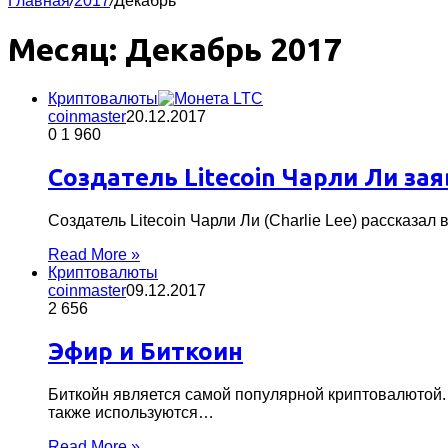
Главная
/
2017
/
Декабрь
Месяц:
Декабрь 2017
Криптовалюты
coinmaster
20.12.2017
0
1 960
Создатель Litecoin Чарли Ли за
Создатель Litecoin Чарли Ли (Charlie Lee) рассказа
Read More »
Криптовалюты
coinmaster
09.12.2017
2 656
Эфир и Биткоин
Биткойн является самой популярной криптовалютой.
также используются…
Read More »