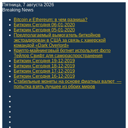
Пятница, 7 августа 2026
Breaking News
Bitcoin и Ethereum: в чем разница?
Биткоин Сегодня 06-01-2020
Биткоин Сегодня 05-01-2020
Предполагаемый вымогатель биткойнов
экстрадирован в США за связь с хакерской
командой «Dark Overlord»
Крипто-майнинговый ботнет использует фото
Тейлор Свифт для самораспространения
Биткоин Сегодня 19-12-2019
Биткоин Сегодня 18-12-2019
Биткоин Сегодня 17-12-2019
Биткоин Сегодня 16-12-2019
Стабильные монеты на основе фиатных валют ⁠ —
попытка взять лучшее из обоих миров
Facebook
X
YouTube
Instagram
Войти
Случайная
статья
Sidebar