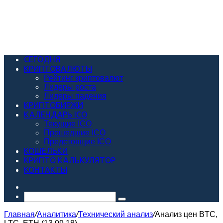
СЕГОДНЯ
КРИПТОВАЛЮТЫ
Рейтинг криптовалют
Лидеры роста
Лидеры падения
КРИПТОБИРЖИ
КАЛЕНДАРЬ ICO
Текущие ICO
Прошедшие ICO
Предстоящие ICO
КОШЕЛЬКИ
КРИПТО КАЛЬКУЛЯТОР
КОНТАКТЫ
Случайная
статья
Искать
Главная
/
Аналитика
/
Технический анализ
/
Анализ цен BTC,