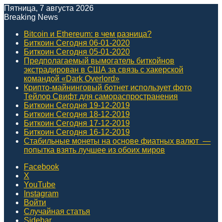
Пятница, 7 августа 2026
Breaking News
Bitcoin и Ethereum: в чем разница?
Биткоин Сегодня 06-01-2020
Биткоин Сегодня 05-01-2020
Предполагаемый вымогатель биткойнов
экстрадирован в США за связь с хакерской
командой «Dark Overlord»
Крипто-майнинговый ботнет использует фото
Тейлор Свифт для самораспространения
Биткоин Сегодня 19-12-2019
Биткоин Сегодня 18-12-2019
Биткоин Сегодня 17-12-2019
Биткоин Сегодня 16-12-2019
Стабильные монеты на основе фиатных валют ⁠ —
попытка взять лучшее из обоих миров
Facebook
X
YouTube
Instagram
Войти
Случайная статья
Sidebar