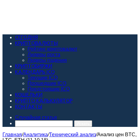
СЕГОДНЯ
КРИПТОВАЛЮТЫ
Рейтинг криптовалют
Лидеры роста
Лидеры падения
КРИПТОБИРЖИ
КАЛЕНДАРЬ ICO
Текущие ICO
Прошедшие ICO
Предстоящие ICO
КОШЕЛЬКИ
КРИПТО КАЛЬКУЛЯТОР
КОНТАКТЫ
Случайная статья
Искать
Главная
/
Аналитика
/
Технический анализ
/
Анализ цен BTC,