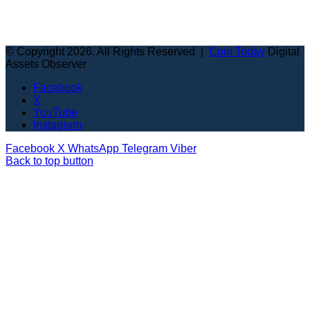
© Copyright 2026, All Rights Reserved |
Coin Today
Digital
Assets Observer
Facebook
X
YouTube
Instagram
Facebook
X
WhatsApp
Telegram
Viber
Back to top button