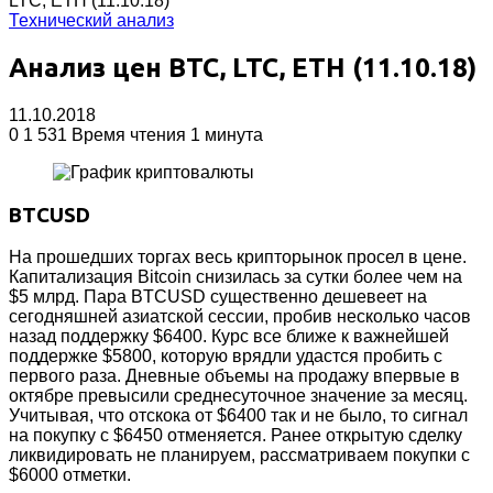
LTC, ETH (11.10.18)
Технический анализ
Анализ цен BTC, LTC, ETH (11.10.18)
11.10.2018
0
1 531
Время чтения 1 минута
BTCUSD
На прошедших торгах весь крипторынок просел в цене.
Капитализация Bitcoin снизилась за сутки более чем на
$5 млрд. Пара BTCUSD существенно дешевеет на
сегодняшней азиатской сессии, пробив несколько часов
назад поддержку $6400. Курс все ближе к важнейшей
поддержке $5800, которую врядли удастся пробить с
первого раза. Дневные объемы на продажу впервые в
октябре превысили среднесуточное значение за месяц.
Учитывая, что отскока от $6400 так и не было, то сигнал
на покупку с $6450 отменяется. Ранее открытую сделку
ликвидировать не планируем, рассматриваем покупки с
$6000 отметки.