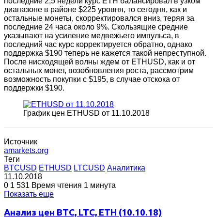
последние 2,5 недели курс ETH балансировал в узком
диапазоне в районе $225 уровня, то сегодня, как и
остальные монеты, скорректировался вниз, теряя за
последние 24 часа около 9%. Скользящие средние
указывают на усиление медвежьего импульса, в
последний час курс корректируется обратно, однако
поддержка $190 теперь не кажется такой непреступной.
После нисходящей волны ждем от ETHUSD, как и от
остальных монет, возобновления роста, рассмотрим
возможность покупки с $195, в случае отскока от
поддержки $190.
График цен ETHUSD от 11.10.2018
Источник
amarkets.org
Теги
BTCUSD
ETHUSD
LTCUSD
Аналитика
11.10.2018
0
1 531
Время чтения 1 минута
Показать еще
Анализ цен BTC, LTC, ETH (10.10.18)