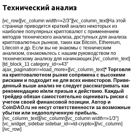
Технический анализ
[vc_row][vc_column width=»2/3″][vc_column_text]На этой
странице приводится краткий анализ некоторых из
наиболее популярных криптовалют с применением
методов технического анализа, доступных для анализа
криптовалютных рынков, таких как Bitcoin, Ethereum,
Litecoin и др. Если вы не знакомы с техническим
анализом, ознакомьтесь с нашим руководством по
техническому анализу для начинающих.[/vc_column_text]
[td_block_11 category_id=»43″
ajax_pagination=»load_more»][vc_column_text]
* Тор­гов­ля
на крип­то­ва­лют­ном рынке со­пря­же­на с вы­со­кими
рисками и под­хо­дит не для всех ин­ве­сто­ров. При­ве­
ден­ный выше ана­лиз не сле­ду­ет рас­смат­ри­вать как
ре­ко­мен­да­цию и/или при­зыв к дей­ствию. Каж­дый
трей­дер обя­зан са­мо­сто­я­тель­но оце­ни­вать риски с
уче­том своей фи­нан­со­вой по­зи­ции. Автор и
CoinDAO.ru не несут от­ве­тствен­но­сти за воз­мож­ные
убыт­ки или недополученную прибыль.
[/vc_column_text][/vc_column][vc_column width=»1/3″]
[vc_widget_sidebar sidebar_id=»td-crypto»][/vc_column]
[/vc_row]