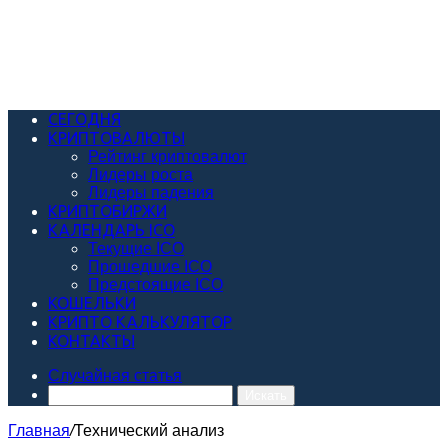
СЕГОДНЯ
КРИПТОВАЛЮТЫ
Рейтинг криптовалют
Лидеры роста
Лидеры падения
КРИПТОБИРЖИ
КАЛЕНДАРЬ ICO
Текущие ICO
Прошедшие ICO
Предстоящие ICO
КОШЕЛЬКИ
КРИПТО КАЛЬКУЛЯТОР
КОНТАКТЫ
Случайная статья
Искать
Главная
/
Технический анализ