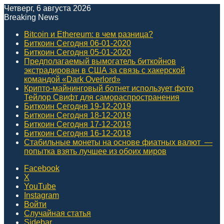
Четверг, 6 августа 2026
Breaking News
Bitcoin и Ethereum: в чем разница?
Биткоин Сегодня 06-01-2020
Биткоин Сегодня 05-01-2020
Предполагаемый вымогатель биткойнов
экстрадирован в США за связь с хакерской
командой «Dark Overlord»
Крипто-майнинговый ботнет использует фото
Тейлор Свифт для самораспространения
Биткоин Сегодня 19-12-2019
Биткоин Сегодня 18-12-2019
Биткоин Сегодня 17-12-2019
Биткоин Сегодня 16-12-2019
Стабильные монеты на основе фиатных валют ⁠ —
попытка взять лучшее из обоих миров
Facebook
X
YouTube
Instagram
Войти
Случайная статья
Sidebar